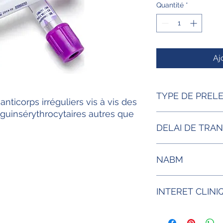
Quantité
*
Aj
TYPE DE PREL
ticorps irréguliers vis à vis des
guinsérythrocytaires autres que
Sang total EDTA K2
DELAI DE TRA
12H à température 
NABM
Acte 1141 B35
INTERET CLINI
Les agglutinines irr
et dirigées contre l