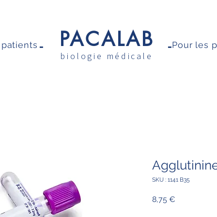
PACALAB
-
-
 patients
Pour les 
biologie médicale
Agglutinine
SKU : 1141 B35
Prix
8,75 €