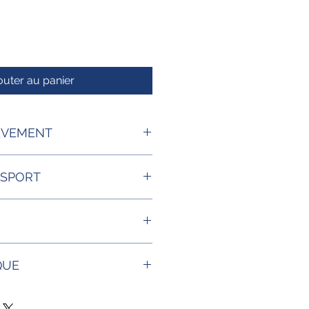
outer au panier
EVEMENT
NSPORT
ambiante
QUE
égulières présentes dans le sang
es globules rouges