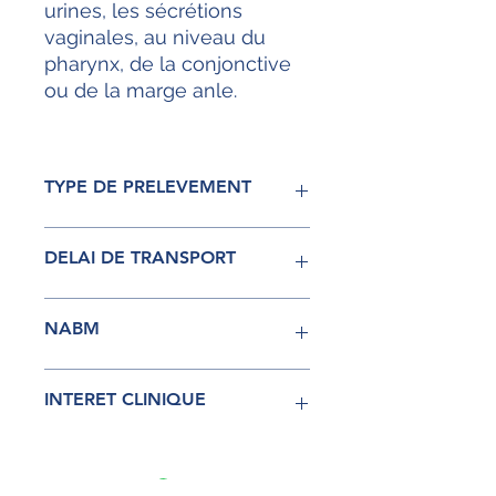
urines, les sécrétions
vaginales, au niveau du
pharynx, de la conjonctive
ou de la marge anle.
TYPE DE PRELEVEMENT
Urines / sécrétions génitales /
DELAI DE TRANSPORT
pharynx / conjonctive / marge
anale
Urines: 2 H à température
NABM
ambiante, 8 jours réfrigérées
Autre prélèvement : 48 H à
température ambiante
Acte 5301 B85 pour un site dépisté
INTERET CLINIQUE
soit 21.25 €
Acte 5302 B110 pour deux sites
dépistés soit 27.50 €
Acte 5303 B130 pour trois sites