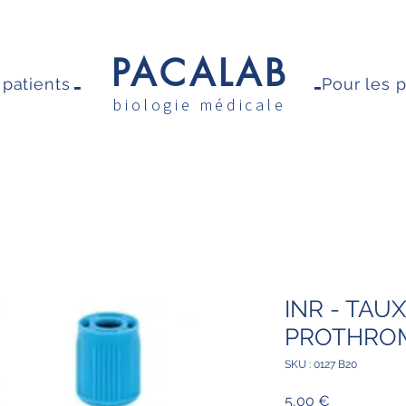
PACALAB
-
-
 patients
Pour les 
biologie médicale
INR - TAU
PROTHRO
SKU : 0127 B20
Prix
5,00 €