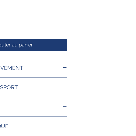
outer au panier
EVEMENT
 SODIUM 3.2%
NSPORT
ambiante
QUE