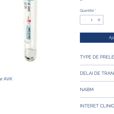
Quantité
*
Aj
TYPE DE PREL
Plasma CITRATE DE
DELAI DE TRA
ar AVK
24H à température 
NABM
Acte 0127 B20
INTERET CLINI