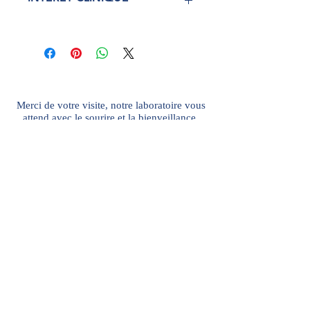
Le dosage du phosphore sanguin
permet d'explorer les troubles du
métabolisme phospho-calcique
(troubles osseux, troubles rénaux,
malabsorption digestive...)
Merci de votre visite, notre laboratoire vous
attend avec le sourire et la bienveillance.
Nous suivre
Contact
Siège social PACALAB