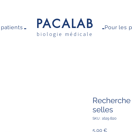
PACALAB
-
-
 patients
Pour les 
biologie médicale
Recherche 
selles
SKU : 1629 B20
Prix
5,00 €