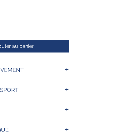
outer au panier
EVEMENT
NSPORT
mbiante
QUE