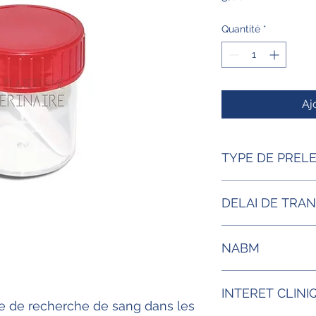
Quantité
*
Aj
TYPE DE PREL
Selles
DELAI DE TRA
6H à température a
NABM
72 H réfrigérées
Acte 1629 B20
INTERET CLINI
ite de recherche de sang dans les