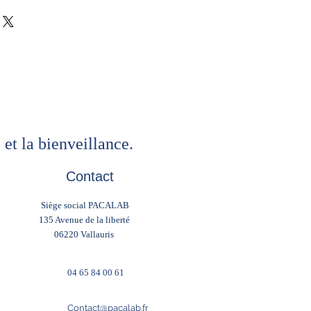
 dans les selles (parfois
) est un test de dépistage du
 et la bienveillance.
Contact
Siège social PACALAB
135 Avenue de la liberté
06220 Vallauris
04 65 84 00 61
Contact@pacalab.fr