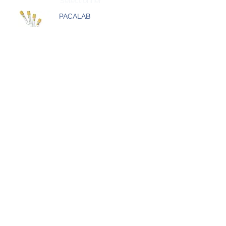
Sélectionner
PACALAB
GLYCEMIE
Sélectionner
PACALAB
ACIDE URIQUE
Sélectionner
Merci de votre visite, notre laboratoire vous
attend avec le sourire et la bienveillance.
Nous suivre